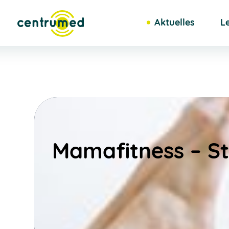
Aktuelles
L
Mamafitness – St